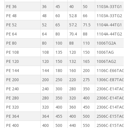
PE 36
36
45
40
50
1103A-33TG1
PE 48
48
60
52.8
66
1103A-33TG2
PE 52
52
65
57.2
71.5
1104A-44TG1
PE 64
64
80
70.4
88
1104A-44TG2
PE 80
80
100
88
110
1006TG2A
PE 108
108
135
120
150
1006TAG
PE 120
120
150
132
165
1006TAG2
PE 144
144
180
160
200
1106C-E66TAG4
PE 200
200
250
220
275
1306C-E87TAG6
PE 240
240
300
280
350
2306C-E14TAG1
PE 280
280
350
320
400
2306C-E14TAG2
PE 320
320
400
360
450
2306C-E14TAG3
PE 364
364
455
400
500
2506C-E15TAG1
PE 400
400
500
440
550
2506C-E15TAG2