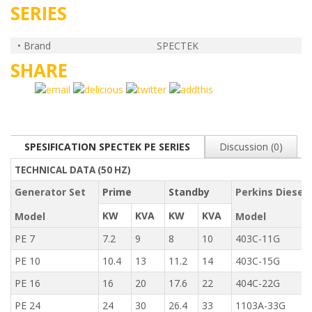
SERIES
• Brand
SPECTEK
SHARE
SPESIFICATION SPECTEK PE SERIES
Discussion (0)
TECHNICAL DATA (50 HZ)
Generator Set
Prime
Standby
Perkins Diesel
KW
KVA
KW
KVA
Model
Model
PE 7
7.2
9
8
10
403C-11G
PE 10
10.4
13
11.2
14
403C-15G
PE 16
16
20
17.6
22
404C-22G
PE 24
24
30
26.4
33
1103A-33G